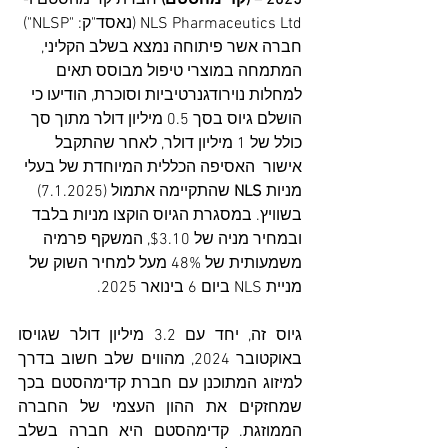
2025 – (קדימהסטם)
 חברת 
קדימהסטם 
ו- 
NLS Pharmaceutics Ltd (נאסד"ק: "NLSP") 
חברה אשר פיתוחה נמצא בשלב הקליני, 
המתמחה במוצרי טיפול מבוסס תאים 
למחלות נוירודגנרטיביות וסוכרת, הודיעו כי 
הושלם גיוס בסך 0.5 מיליון דולר מתוך סך 
כולל של 1 מיליון דולר, לאחר שהתקבל 
אישור  האסיפה הכללית המיוחדת של בעלי 
מניות 
NLS 
שהתקיימה אתמול (7.1.2025) 
בשוויץ. במסגרת הגיוס הוקצו מניות בלבד 
ובמחיר מניה של $3.10, המשקף פרמיה 
משמעותית של 48% מעל למחיר השוק של 
מניית NLS ביום 6 בינואר 2025.  
גיוס זה, יחד עם 3.2 מיליון דולר שגויסו 
באוקטובר 2024, מהווים שלב חשוב בדרך 
למיזוג המתוכנן עם חברת קדימהסטם בכך 
שמחזקים את ההון העצמי של החברה 
הממוזגת. קדימהסטם היא חברה בשלב 