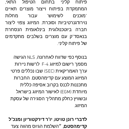
פיתוח קליני בתחום הטיפול התאי, 
המתמקדת בפיתוח וייצור מוצרים תאיים 
"מוכנים לשימוש" עבור מחלות 
נוירודגנרטיביות וסוכרת. המיזוג צפוי ליצור 
חברה ביוטכנולוגית בינלאומית הנסחרת 
בנאסד"ק עם מוצרים בשלבים מתקדמים 
של פיתוח קליני.
בנוסף כפי שדווח לאחרונה, NLS הגישה 
מסמך רישום למיזוג F-4  לרשות ניירות 
ערך האמריקאית (SEC) שבו נכללים פרטי 
המיזוג המוצע עם קדימהסטם. החברות 
מתכננות לכנס בקרוב אסיפה כללית 
מיוחדת (EGM) לאישור המיזוג בישראל 
ובשוויץ כחלק מתהליך הסגירה של עסקת 
המיזוג.
לדברי רונן טויטו, יו"ר דירקטוריון ומנכ"ל 
קדימהסטם, 
״השלמת הגיוס מהווה צעד 