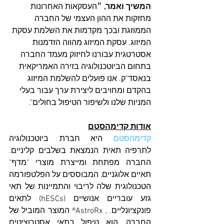
המשיך ואמר,
 ״העסקאות האחרונות 
מחזקות את ההון העצמי של החברה 
הממוזגת ובכך מקדמות את השלמת עסקת 
המיזוג. עסקת המיזוג מהווה הזדמנות 
אסטרטגית עבורנו לחיזוק מעמד החברה 
בתחום הביוטכנולוגיה בזירה האמריקאית 
בנאסד"ק. אנו פועלים להשלמת המיזוג 
בהקדם ומחויבים ליצירת ערך עבור בעלי 
המניות שלנו ולשיפור הטיפול בחולים".
אודות קדימהסטם
קדימהסטם
 היא חברת ביוטכנולוגיה 
לתרפיה תאית הנמצאת בשלבים קליניים. 
החברה מפתחת ומייצרת מוצרי "מדף" 
תאיים אלוגניים, המבוססים על הפלטפורמה 
הטכנולוגית שלה לריבוי והתמיינות של תאי 
גזע עובריים אנושיים (hESCs) לתאים 
פונקציונליים. , AstroRx® המוצר המוביל של 
החברה, הוא טיפול בתאי אסטרוציטים 