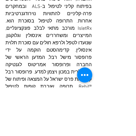
בפיתוח קליני לטיפול ב-ALS  ובמחקרים 
פרה-קליניים להתוויות נוירודגנרטיביות 
אחרות. התרופה לטיפול בסוכרת
הוא. 
IsletRx מורכב מתאי לבלב פונקציונליים, 
המייצרים ומשחררים אינסולין וגלוקגון, 
שנועדו לטפל ולרפא חולים עם סוכרת תלוית 
אינסולין. קדימהסטם הוקמה על ידי 
פרופסור מישל רבל, המדען הראשי של 
החברה ופרופסור אמריטוס לגנטיקה 
מולקולרית במכון ויצמן למדע. פרופסור רבל 
קיבל את פרס ישראל על המצאה ופיתוח של 
®Rebif, תרופה שוברת קופות לטיפול 
בטרשת נפוצה הנמכרת ברחבי העולם. 
קדימהסטם נסחרת בבורסה לניירות ערך 
בתל אביב (סימן בבורסה בת"א: 
www.kadimastem.com
 Social 
KDST). 
Media: 
LinkedIn
, 
X
, 
Facebook
, 
Instagram