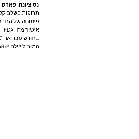
נס ציונה, פארק המ
המוביל שלה ®AstroRx , לטיפול בחולי ALS.