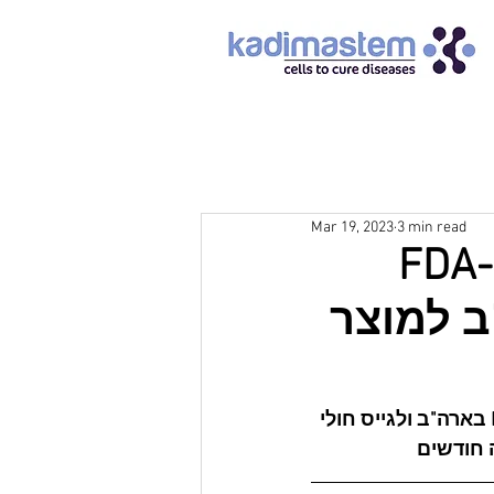
Mar 19, 2023
3 min read
קדימהסטם קיבלה אישור IND מה-FDA
 שלב IIa בארה"ב למוצר
אישור ה-IND מאפשר לחברה להתחיל את הניסוי הקליני הרב אתרי שלב  IIa בארה"ב ולגייס חולי 