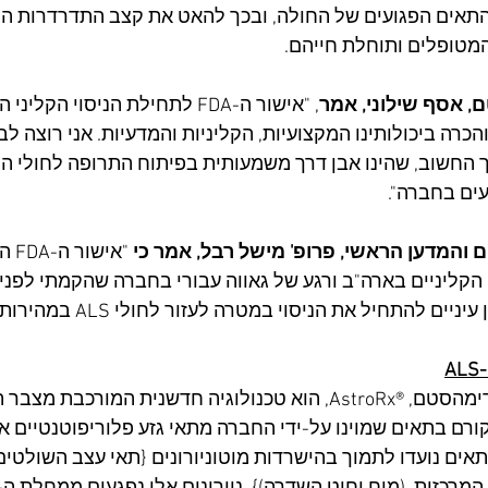
תאים הפגועים של החולה, ובכך להאט את קצב התדרדרות ה
מטופלים ותוחלת חייהם. 
, אסף שילוני, אמר
, "אישור ה-FDA לתחילת הניסוי הקל
הכרה ביכולותינו המקצועיות, הקליניות והמדעיות. אני רוצה לב
ים בחברה". 
והמדען הראשי, פרופ' מישל רבל, אמר כי
 "א
הקליניים בארה"ב ורגע של גאווה עבורי בחברה שהקמתי לפני שנ
ים להתחיל את הניסוי במטרה לעזור לחולי ALS במהירות האפשרית". 
מוצר הדגל של קדימהסטם, ®AstroRx, הוא טכנולוגיה חדשנית המורכב
רם בתאים שמוינו על-ידי החברה מתאי גזע פלוריפוטנטיים אנ
תאים נועדו לתמוך בהישרדות מוטוניורונים {תאי עצב השולטי