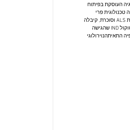
רת ביוטכנולוגיה העוסקת בפיתוח 
Cell ) על בסיס פלטפורמה טכנולוגית פרי 
פיתוחה של החברה, ונמצאת בשלבי פיתוח של מוצרים חדשניים לטיפול במחלות ALS וסוכרת, קיבלה 
אישור מה- FDA , להתחיל בניסוי הקליני שלב IIa בארה"ב לחולי ALS על פי פרוטוקול IND שהגישה 
 התרפיה התאיתהנוירולוגי 