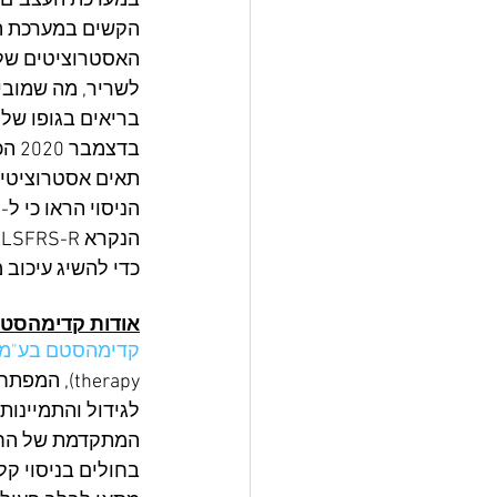
האסטרוציטים של ה
בריאים בגופו של חולה ה-ALS ובהתאם, שיפור בה
כדי להשיג עיכוב
אודות קדימהסט
קדימהסטם בע"מ
therapy),
לגידול והתמיינות 
בחולים בניסוי קליני רא