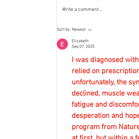
Write a comment...
Sort by:
Newest
Elizabeth
Sep 07, 2025
I was diagnosed with 
relied on prescriptio
unfortunately, the s
declined, muscle wea
fatigue and discomfort
desperation and hope,
program from NaturePa
at first, but within a