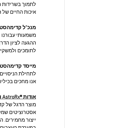
לתמוך בשרידות ה
איכות החיים של ה
מנכ"ל קדימהסטם
משמעותי עבורנו ו
לתומכים ולמשקיע
מייסד קדימהסטם 
לתחילת הניסויים 
אנו מחכים בכיליון עיני
אודות ®AstroRx ו-ALS
אסטרוציטים שמקו
ייצור מחמירים. ה