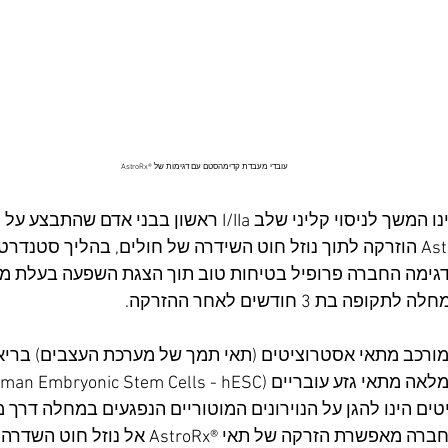
עובדי מעבדת קדימהסטם עם דגימות של ®AstroRx
הניסוי המתוכנן הינו המשך לניסוי קליני שלב I/IIa ראשון ב
בו התרופה ®AstroRx הוזרקה לתוך נוזל חוט השידרה של חולים, בהליך סטנד
דגימה החברה פרופיל בטיחות טוב תוך הצגת השפעה בעלת מש
 בת 3 חודשים לאחר ההזרקה. 
מוצר ®AstroRx מורכב מתאי אסטרוציטים (תאי תמך של מערכת העצבים) 
ם הינו להגן על הנוירונים המוטוריים הנפגעים במחלה דרך מס