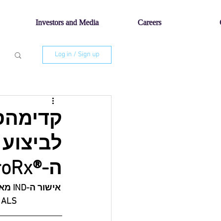
Investors and Media
Careers
Log in / Sign up
ה-®AstroRx לטיפול ב-ALS
ALS למתן תרופת ה-®AstroRx במינון חוזר במרווחים של שלושה חודשים 