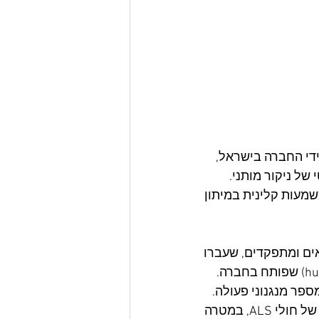
בני אדם שהתבצע על ידי החברה בישראל, 
רטי של ניקור מותני. 
מעות קלינית במיתון 
בריאים ומתפקדים, שעברו 
תהליך התמיינות מלאה מתאי גזע עובריים (human Embryonic Stem Cells - hESC) שפותח בחברה. 
פר מנגנוני פעולה. 
הטכנולוגיה של החברה מאפשרת הזרקה של תאי ®AstroRx אל נוזל חוט השדרה של חולי ALS, במטרה 