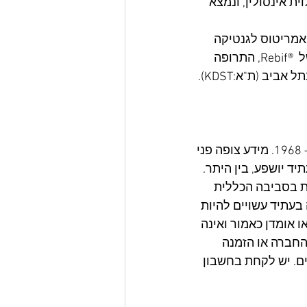
ת אינסולין, ונמצא 
אמריטוס לגנטיקה 
מולקולרית במכון וייצמן. פרופ' רבל זכה בפרס ישראל עבור ההמצאה והפיתוח של  ®Rebif, התרופה 
 (ת"א:KDST).
מסמך זה עשוי לכלול מידע צופה פני עתיד כהגדרתו בחוק ניירות ערך, התשכ"ח – 1968. מידע צופה פני 
יד יושפע, בין היתר. 
ות בסביבה הכללית 
בעתיד עשויים להיות 
 אומדן כאמור ואינה 
החברה או הזמנה 
ם. יש לקחת בחשבון 