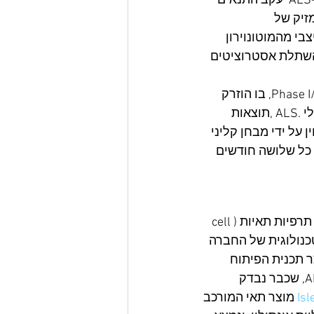
במערכת העצבים המרכזית, (מוח וחוט השדרה)}. נוירונים אלו נפגעים ממחלת ה-ALS  עקב התנאים 
קוי ואף מזיק של 
י מהמוטונוירון 
שיתוק ולמוות. מוצר ה-AstroRx®, מאפשר השתלת אסטרוציטים 
בדצמבר 2020 הכריזה קדימהסטם על תוצאותיו של ניסוי קליני ראשון מסוגו, Phase I/IIa, בו הוזרק 
תאים אסטרוציטים בריאים ומתפקדים (®AstroRx) לנוזל עמוד השדרה של 10 חולי .ALS ,תוצאות 
פוטנציאל להאט את התקדמות ה-ALS  כפי שמצוין על ידי מבחן קליני 
הנקרא ALSFRS-R. קדימהסטם מתכננת לבדוק מתן מנות חוזרות של  ®AstroRx כל שלושה חודשים 
) הינה חברה בשלבי פיתוח קליני של תרפיות תאיות (cell 
טכנולוגית של החברה 
ר תכנית הפיתוח 
המתקדמת של החברה, הינו מוצר תאי המורכב מתאי אסטרוציטים לטיפול ב-ALS, שכבר נבדק 
Isl
 מוצר תאי המורכב 