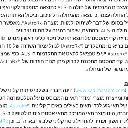
הקשים במערכת העצבים המרכזית של חולה ה-ALS כתוצאה מתפקוד ל
חולה עצמו. כתוצאה מהמחלה חל עיכוב וביטול האיתות העיצב
לשריר, מה שמוביל בסופו של דבר ל
גנה על המוטונוירונים.
הניסוי הראו כי ל- ®AstroRx יש 
 מתמשך של המחלה.
ם
www.kadimastem.com
 (
 המפתחת ומייצרת מוצרי "מדף" תאיים המבוססים על הפלטפורמה ה
של תאי גזע לכדי תאים פעילים באיכות קלינית. ®
AstroRx
, מוצ
שון, ועתיד להתחיל ניסוי קליני שלב IIa בארה״ב. וכן 
etRx