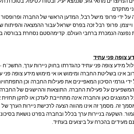
 המיוצרים מתאי גזע, שנמצא יעיל ובטוח לטיפול בסוכרת תלוי
י מתקדם.
ה על ידי פרופ' מישל רבל, המדען הראשי של החברה ופרופסור 
וצה הנמכרת ברחבי העולם. קדימהסטם נסחרת בבורסה בתל אביב
ע צופה פני עתיד
רוב אינו בשליטת החברה ומימוש או אי מימוש מידע צופה פני עת
ידי גורמי הסיכון המאפיינים את פעילות החברה וכן התפתחוי
 המשפיעים על פעילות החברה. התוצאות וההישגים של החברה 
 המוצגים כאן והחברה אינה מתחייבת לעדכן או לתקן תחזית או
מך זה. מסמך זה אינו מהווה הצעה לרכישת ניירות הערך של 
ור. השקעה בניירות ערך בכלל ובחברה בפרט נושאת בסיכוני
ם מעידים בהכרח על ביצועים בעתיד.