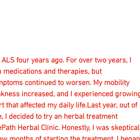
ALS four years ago. For over two years, I 
n medications and therapies, but 
ymptoms continued to worsen. My mobility 
kness increased, and I experienced growin
 that affected my daily life.Last year, out of 
 I decided to try an herbal treatment 
th Herbal Clinic. Honestly, I was skeptical
 few months of starting the treatment, I began