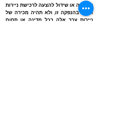
למכירה או שידול להצעה לרכישת ניירות 
הערך בהנפקה זו, ולא תהיה מכירה של 
ניירות ערך אלה בכל מדינה או תחום 
שיפוט אחר שבו הצעה, שידול או מכירה 
כאמור יהיו בלתי חוקיים לפני הרישום או 
ההסמכה על פי חוקי ניירות הערך של כל 
מדינה או תחום שיפוט אחר.
המידע האמור לעיל ביחס להמשך הליכי 
פיתוח מוצרי החברה, קבלת אישורים 
רגולטוריים מה-FDA וביצוע ניסויים 
קלינים, מהווה מידע צופה פני עתיד 
כמשמעותו בחוק ניירות ערך, התשכ"ח- 
1968, אשר התממשותו תלויה, בין היתר, 
בגורמים שאינם בשליטת החברה, לרבות 
אך לא רק, המשך מימון נדרש להמשך 
הפיתוח המשותף, קבלת האישורים 
הרגולטוריים הנדרשים, הצלחת הניסויים 