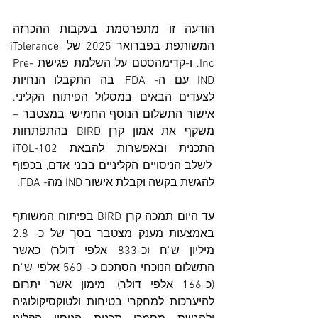
הודעה זו מתפרסמת בעקבות ההכרזה 
המשותפת בפברואר 2025 של iTolerance 
Inc. ו-קדימהסטם על השלמת פגישת Pre-
IND עם ה- FDA, בה התקבלו הנחיות 
לצעדים הבאים במסלול הפיתוח הקליני. 
אישור התשלום הנוסף החמישי במצטבר – 
משקף את אמון קרן BIRD בהתפתחות 
התכנית ובאפשרות להבאת iTOL-102 
 לשלב הניסויים הקליניים בבני אדם, בכפוף 
להגשת בקשה וקבלת אישור IND מה- FDA.
עד היום תמכה קרן BIRD בפיתוח המשותף 
באמצעות מענק מצטבר בסך של כ- 2.8 
מיליון ש"ח (כ-833 אלפי דולר) כאשר 
התשלום הנוכחי הסתכם כ- 560 אלפי ש"ח 
(כ-166 אלפי דולר), מימון אשר יתרום 
להיערכות למחקרי בטיחות ולטוקסיקולוגיה 