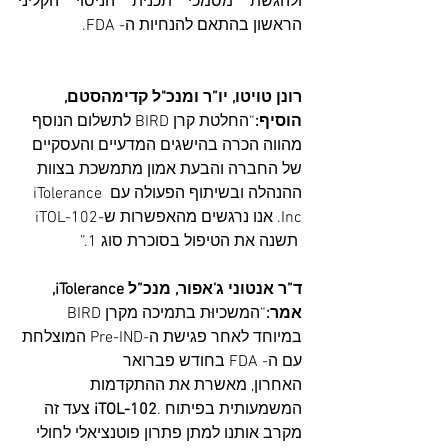
ולהגשת מסמכי תכנית הניסוי הקליני 
הראשון בהתאם להנחיות ה- FDA.
רונן טויטו, יו”ר ומנכ"ל קדימהסטם, 
הוסיף:
“החלטת קרן BIRD לתשלום הנוסף 
מהווה הכרה בהישגים המדעיים והעסקיים 
של החברה והבעת אמון מתמשכת בצוות 
ההנהלה ובשיתוף הפעולה עם iTolerance 
Inc. אנו נרגשים מהאפשרות ש-iTOL-102 
 תשנה את הטיפול בסוכרת סוג 1.”
ד”ר אנטוני ג’אפור, מנכ”ל iTolerance, 
אמר:
“המשכיוּת בתמיכה מקרן BIRD 
במיוחד לאחר פגישת ה-Pre-IND המוצלחת 
עם ה- FDA בחודש פברואר 
האחרון, מאשרת את ההתקדמות 
המשמעותית בפיתוח .
iTOL-102
 צעד זה 
מקרב אותנו למתן פתרון פוטנציאלי לחולי 