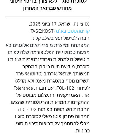
לסוכרת סוג 1 ללא צורך בדיכוי חיסוני 
מחודש פברואר האחרון
נס ציונה, ישראל, 17 ביוני 2025, 
קדימהסטם בע"מ
 (TASE:KDST), 
חברה לטיפול תאי בשלב קליני, 
המפתחת ומייצרת מוצרי תאים אלוגניים בא
מצעות טכנולוגיית הפלטפורמה שלה לפיתו
ח
 טיפולים למחלות נוירודגנרטיביות שונות ו
סוכרת, מודיעה היום כי קרן המחקר 
המשותף ישראל-ארה"ב (BIRD) אישרה 
תשלום נוסף במסגרת מענק )לא מדלל( 
לפיתוח iTOL-102, עם חברתiTolerance 
Inc.  האמריקאית. התשלום מבוסס על 
ההתקדמות המדעית והרגולטורית שהציגו 
החברות השותפות בפיתוח iTOL-102  , 
המהווה פתרון פוטנציאלי לסוכרת סוג 1 
מבלי להסתמך על תרופות דיכוי חיסוני 
כרוניות.