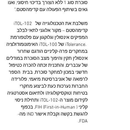
סוכרת סוג 1 ללא הצורך בדיכוי חיסוני, ואנו 
גאים בשיתוף הפעולה עם קדימהסטם.”
iTOL-102  משלבת את הטכנולוגייה של 
קדימהסטם – מקור אלוגני לתאי לבלב 
המפיקים אינסולין וגלוקגון עם פלטפורמת 
האימונומודולציה iTOL-100 של iTolerance. 
במחקרים פרה-קליניים הודגם שחרור 
אינסולין תקין והיפוך מצב הסוכרת במודלים 
של עכברים, והתכנית זכתה להכרה כטיפול 
חדשני במכון למחקר סוכרת, בבית  הספר 
לרפואה של אוניברסיטת מיאמי, פלורידה
החברות נערכות כעת לביצוע מחקרי 
בטיחות (טוקסיקולוגיה) ולתיאום אסטרטגיה 
לקידום מוצר ה-iTOL-102 ותחילת ניסוי 
קליני FIH (First-in-Human ), בכפוף 
להגשת בקשה וקבלת אישור IND מה- 
FDA.  