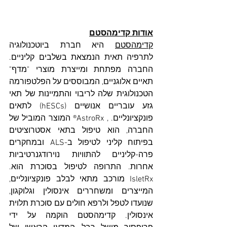
אודות קדימהסטם
קדימהסטם
 היא חברת ביוטכנולוגיה 
לתרפיה תאית הנמצאת בשלבים קליניים. 
החברה מפתחת ומייצרת מוצרי "מדף" 
תאיים אלוגניים, המבוססים על הפלטפורמה 
הטכנולוגית שלה לריבוי והתמיינות של תאי 
גזע עובריים אנושיים (hESCs) לתאים 
פונקציונליים. , AstroRx® המוצר המוביל של 
החברה, הוא טיפול בתאי אסטרוציטים 
בפיתוח קליני לטיפול ב-ALS ובמחקרים 
פרה-קליניים להתוויות נוירודגנרטיביות 
אחרות. התרופה לטיפול בסוכרת
הוא. 
IsletRx מורכב מתאי לבלב פונקציונליים, 
המייצרים ומשחררים אינסולין וגלוקגון, 
שנועדו לטפל ולרפא חולים עם סוכרת תלוית 
אינסולין. קדימהסטם הוקמה על ידי 