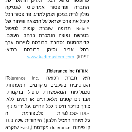
פרופסור מישל רבל, המדען הראשי של 
החברה ופרופסור אמריטוס לגנטיקה 
מולקולרית במכון ויצמן למדע. פרופסור רבל 
קיבל את פרס ישראל על המצאה ופיתוח של 
®Rebif, תרופה שוברת קופות לטיפול 
בטרשת נפוצה הנמכרת ברחבי העולם. 
קדימהסטם נסחרת בבורסה לניירות ערך 
בתל אביב (סימן בבורסה בת"א: 
www.kadimastem.com
KDST). 
אודות iTolerance Inc.
iTolerance Inc. היא חברת רפואה 
רגנרטיבית בשלבים מוקדמים, המפתחת 
טכנולוגיות המאפשרות טיפול ברקמות, 
אברונים קטנים מלאכותיים או תאים ללא 
צורך בדיכוי חיסוני לכל החיים .על ידי מינוף 
טכנולוגיית פלטפורמת ה-iTOL-
100 הייחודית שלה (ג'ל מיוחד המכיל חלבון 
שנקרא FasL,) מקדמת iTolerance קו פיתוח 