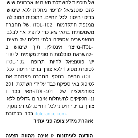
של תוכניות להשתלת תאים או אברונים שיש 
להם פוטנציאל לריפוי מחלות ללא שימוש 
בדיכוי חיסוני לכל החיים. התוכנית המובילה 
של החברה, iTOL-102, ממנפת התקדמות 
משמעותית בתאי גזע כדי להפיק איי לבלב 
המאפשרים אספקה בלתי נדלית של תאים 
מייצרי אינסולין. תוך שימוש ב-iTOL-
100 להשראת סובלנות חיסונית מקומית. ל-
iTOL-102 יש פוטנציאל להיות תרופה 
לסוכרת מסוג 1 ללא צורך בדיכוי חיסוני לכל 
החיים. בנוסף, החברה מפתחת את iTOL-
201 לטיפול באי ספיקת כבד על ידי השתלת 
תאי כבד ו-iTOL-401 כפורמולציה של 
ננו-חלקיקים להשתלות איברים גדולים ללא 
צורך בדיכוי חיסוני לכל החיים. למידע נוסף, 
.
itolerance.com
בקרו בכתובת 
אזהרת מידע צופה פני עתיד
הודעה לעיתונות זו אינה מהווה הצעה 