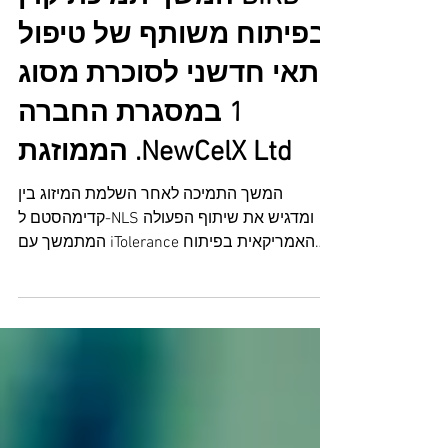
קדימהסטם מדווחת על
המשך תמיכת קרן BIRD
בפיתוח משותף של טיפול
תאי חדשני לסוכרת מסוג
1 במסגרת החברה
הממוזגת .NewCelX Ltd
המשך התמיכה לאחר השלמת המיזוג בין
קדימהסטם ל-NLS ומדגיש את שיתוף הפעולה
המתמשך עם iTolerance האמריקאית בפיתוח
טיפול תאי פונקציונלי למחלת הסוכרת מסוג 1 נס
ציונה, ישראל,– ‎29 באוקטובר ‎2025 – קדימהסטם
בע"מ (ת"א: KDST) ‎ מודיעה כי קרן המחקר
והפיתוח הדו-לאומית ישראל-ארה"ב ‎(BIRD)‎
אישרה את המשך תמיכתה בפרויקט המשותף
לפיתוח ‎ ‎(iTOL-102)טיפול תאי חדשני למחלת