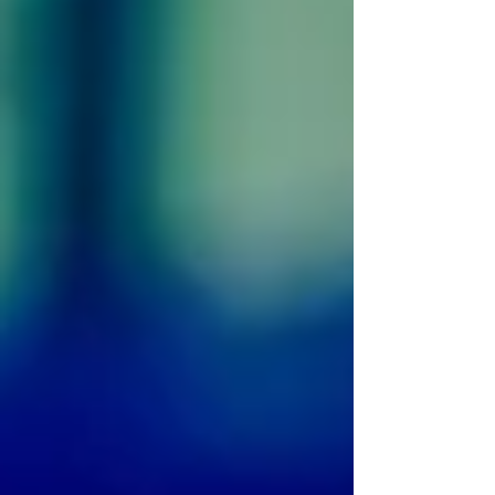
הסוכרת מסוג ‎ 1, ‎גם לאחר השלמת עסקת המיזוג
בין שתי החברות. החברה הממוזגת, שתיקרא
‎NewCelX Ltd.‎, תמשיך להוביל את פיתוח הת