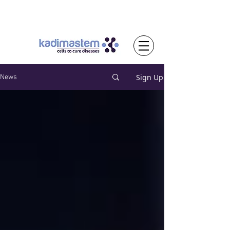
Sign Up
News