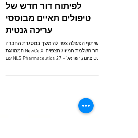
קדימהסטם וטארגטג’ין
מודיעות על שיתוף פעולה
לפיתוח דור חדש של
טיפולים תאיים מבוססי
עריכה גנטית
שיתוף הפעולה צפוי להימשך במסגרת החברה
הממוזגת NewCelX, לאחר השלמת המיזוג הצפויה
עם NLS Pharmaceutics נס ציונה, ישראל – 27
באוקטובר 2025 – קדימהסטם בע"מ (ת"א (KDST,
חברת ביוטכנולוגיה בשלב קליני המפתחת טיפולי
תרפיה תאית פורצי דרך למחלות קשות כגון ALS
וסוכרת, מודיעה כי חתמה על מזכר הבנות (MOU)
עם TargetGene Biotechnologies Ltd, חברה
מובילה בתחום טכנולוגיות העריכה הגנטית